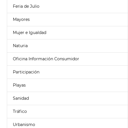
Feria de Julio
Mayores
Mujer e Igualdad
Naturia
Oficina Información Consumidor
Participación
Playas
Sanidad
Tráfico
Urbanismo