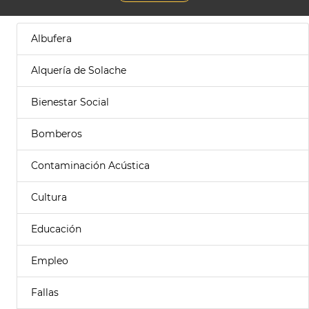
Albufera
Alquería de Solache
Bienestar Social
Bomberos
Contaminación Acústica
Cultura
Educación
Empleo
Fallas