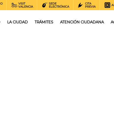
NO
VISIT
SEDE
CITA
A
VALENCIA
ELECTRÓNICA
PREVIA
O
LA CIUDAD
TRÁMITES
ATENCIÓN CIUDADANA
A