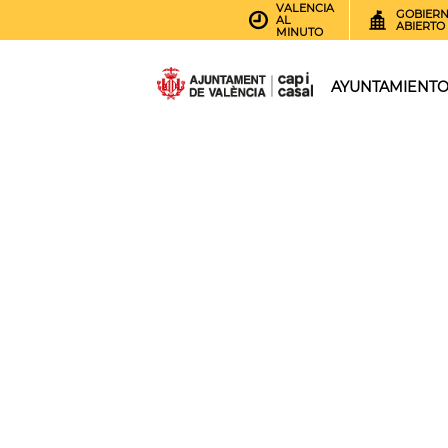
VALENCIA
GOBIER
AL
ABIERTO
MINUTO
AYUNTAMIENT