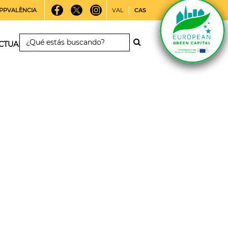
PPVALÈNCIA
VAL
CAS
CTUALIDAD