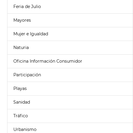
Feria de Julio
Mayores
Mujer e Igualdad
Naturia
Oficina Información Consumidor
Participación
Playas
Sanidad
Tráfico
Urbanismo