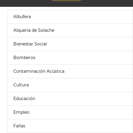
Albufera
Alquería de Solache
Bienestar Social
Bomberos
Contaminación Acústica
Cultura
Educación
Empleo
Fallas