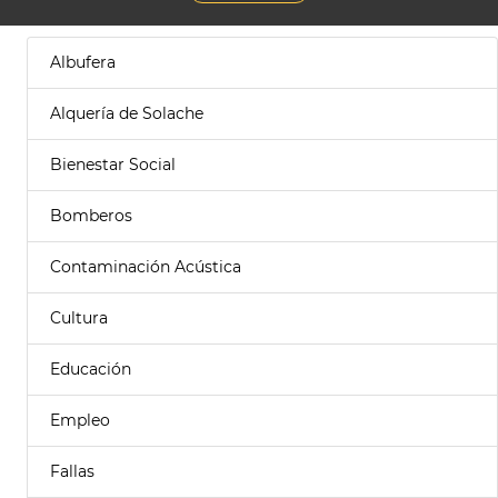
Albufera
Alquería de Solache
Bienestar Social
Bomberos
Contaminación Acústica
Cultura
Educación
Empleo
Fallas