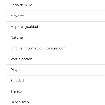
Feria de Julio
Mayores
Mujer e Igualdad
Naturia
Oficina Información Consumidor
Participación
Playas
Sanidad
Tráfico
Urbanismo