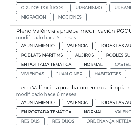
GRUPOS POLÍTICOS
URBANISMO
URBAN
MIGRACIÓN
MOCIONES
Pleno València aprueba modificación PGOU
modificado hace 5 meses
AYUNTAMIENTO
VALENCIA
TODAS LAS AU
POBLATS MARITIMS
ALGIROS
POBLES S
EN PORTADA TEMÁTICA
NORMAL
CASTEL
VIVIENDAS
JUAN GINER
HABITATGES
Lleno València aprueba ordenanza limpia r
modificado hace 6 meses
AYUNTAMIENTO
VALENCIA
TODAS LAS AU
EN PORTADA TEMÁTICA
NORMAL
VALENC
RESIDUS
RESIDUOS
ORDENANÇA NETEJ