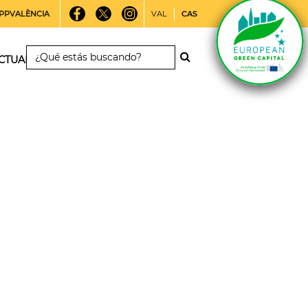
PPVALÈNCIA
VAL
CAS
CTUALIDAD