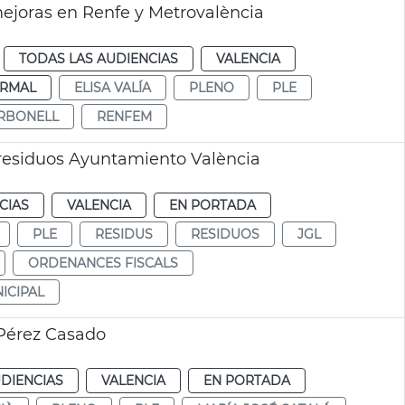
ejoras en Renfe y Metrovalència
TODAS LAS AUDIENCIAS
VALENCIA
RMAL
ELISA VALÍA
PLENO
PLE
ARBONELL
RENFEM
 residuos Ayuntamiento València
CIAS
VALENCIA
EN PORTADA
PLE
RESIDUS
RESIDUOS
JGL
ORDENANCES FISCALS
ICIPAL
 Pérez Casado
DIENCIAS
VALENCIA
EN PORTADA