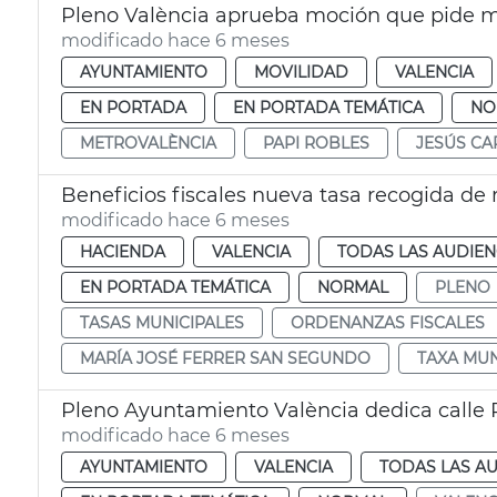
Pleno València aprueba moción que pide m
modificado hace 6 meses
AYUNTAMIENTO
MOVILIDAD
VALENCIA
EN PORTADA
EN PORTADA TEMÁTICA
NO
METROVALÈNCIA
PAPI ROBLES
JESÚS C
Beneficios fiscales nueva tasa recogida de
modificado hace 6 meses
HACIENDA
VALENCIA
TODAS LAS AUDIEN
EN PORTADA TEMÁTICA
NORMAL
PLENO
TASAS MUNICIPALES
ORDENANZAS FISCALES
MARÍA JOSÉ FERRER SAN SEGUNDO
TAXA MUN
Pleno Ayuntamiento València dedica calle
modificado hace 6 meses
AYUNTAMIENTO
VALENCIA
TODAS LAS AU