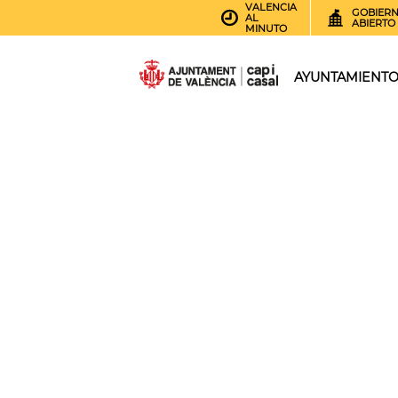
VALENCIA
GOBIER
AL
ABIERTO
MINUTO
AYUNTAMIENT