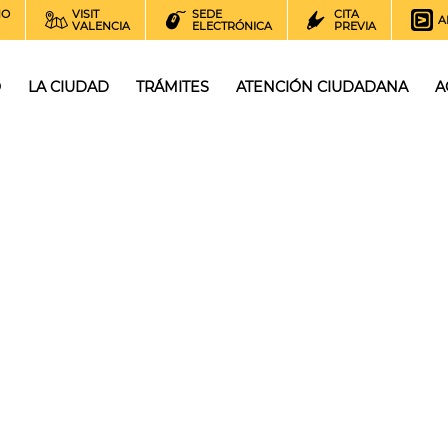
NO
VISIT
SEDE
CITA
A
VALENCIA
ELECTRÓNICA
PREVIA
O
LA CIUDAD
TRÁMITES
ATENCIÓN CIUDADANA
A