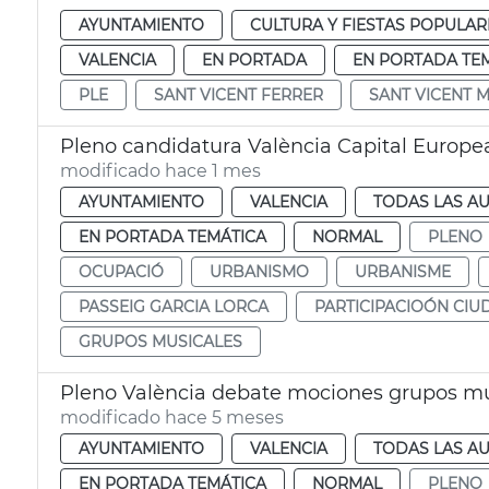
AYUNTAMIENTO
CULTURA Y FIESTAS POPULAR
VALENCIA
EN PORTADA
EN PORTADA TE
PLE
SANT VICENT FERRER
SANT VICENT 
Pleno candidatura València Capital Europe
modificado hace 1 mes
AYUNTAMIENTO
VALENCIA
TODAS LAS AU
EN PORTADA TEMÁTICA
NORMAL
PLENO
OCUPACIÓ
URBANISMO
URBANISME
PASSEIG GARCIA LORCA
PARTICIPACIOÓN CI
GRUPOS MUSICALES
Pleno València debate mociones grupos mu
modificado hace 5 meses
AYUNTAMIENTO
VALENCIA
TODAS LAS AU
EN PORTADA TEMÁTICA
NORMAL
PLENO