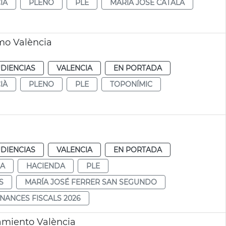
IÀ
PLENO
PLE
MARÍA JOSÉ CATALÁ
imo València
DIENCIAS
VALENCIA
EN PORTADA
IÀ
PLENO
PLE
TOPONÍMIC
DIENCIAS
VALENCIA
EN PORTADA
DA
HACIENDA
PLE
S
MARÍA JOSÉ FERRER SAN SEGUNDO
NANCES FISCALS 2026
amiento València