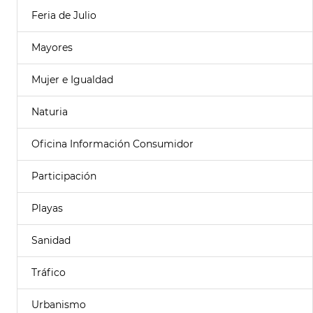
Feria de Julio
Mayores
Mujer e Igualdad
Naturia
Oficina Información Consumidor
Participación
Playas
Sanidad
Tráfico
Urbanismo