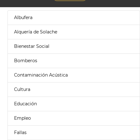
Albufera
Alquería de Solache
Bienestar Social
Bomberos
Contaminación Acústica
Cultura
Educación
Empleo
Fallas