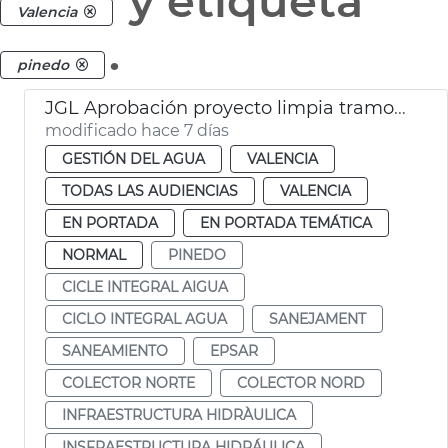
y etiqueta
Valencia
.
pinedo
JGL Aprobación proyecto limpia tramo III Colector Norte
modificado hace 7 días
GESTIÓN DEL AGUA
VALENCIA
TODAS LAS AUDIENCIAS
VALENCIA
EN PORTADA
EN PORTADA TEMÁTICA
NORMAL
PINEDO
CICLE INTEGRAL AIGUA
CICLO INTEGRAL AGUA
SANEJAMENT
SANEAMIENTO
EPSAR
COLECTOR NORTE
COLECTOR NORD
INFRAESTRUCTURA HIDRÀULICA
INSFRAESTRUCTURA HIDRÁULICA