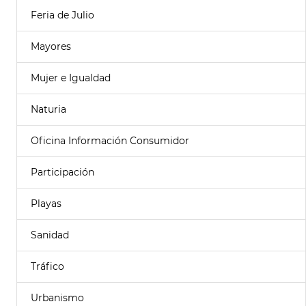
Feria de Julio
Mayores
Mujer e Igualdad
Naturia
Oficina Información Consumidor
Participación
Playas
Sanidad
Tráfico
Urbanismo