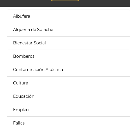
Albufera
Alquería de Solache
Bienestar Social
Bomberos
Contaminación Acústica
Cultura
Educación
Empleo
Fallas