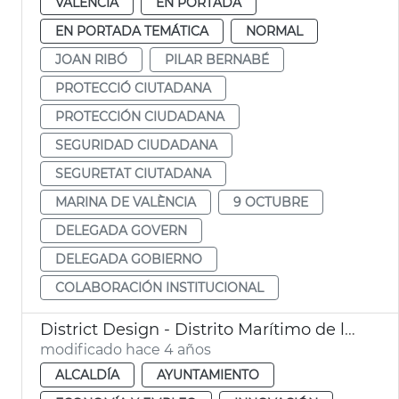
VALENCIA
EN PORTADA
EN PORTADA TEMÁTICA
NORMAL
JOAN RIBÓ
PILAR BERNABÉ
PROTECCIÓ CIUTADANA
PROTECCIÓN CIUDADANA
SEGURIDAD CIUDADANA
SEGURETAT CIUTADANA
MARINA DE VALÈNCIA
9 OCTUBRE
DELEGADA GOVERN
DELEGADA GOBIERNO
COLABORACIÓN INSTITUCIONAL
District Design - Distrito Marítimo de la Innovación y la Creatividad
modificado hace 4 años
ALCALDÍA
AYUNTAMIENTO