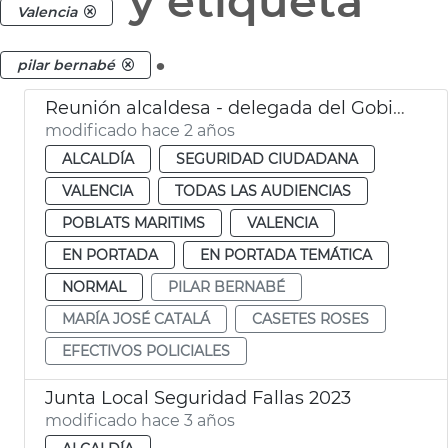
y etiqueta
Valencia
.
pilar bernabé
Reunión alcaldesa - delegada del Gobierno
modificado hace 2 años
ALCALDÍA
SEGURIDAD CIUDADANA
VALENCIA
TODAS LAS AUDIENCIAS
POBLATS MARITIMS
VALENCIA
EN PORTADA
EN PORTADA TEMÁTICA
NORMAL
PILAR BERNABÉ
MARÍA JOSÉ CATALÁ
CASETES ROSES
EFECTIVOS POLICIALES
Junta Local Seguridad Fallas 2023
modificado hace 3 años