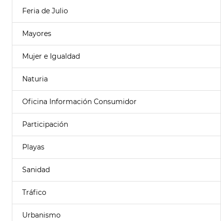
Feria de Julio
Mayores
Mujer e Igualdad
Naturia
Oficina Información Consumidor
Participación
Playas
Sanidad
Tráfico
Urbanismo