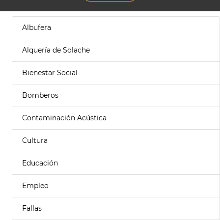
Albufera
Alquería de Solache
Bienestar Social
Bomberos
Contaminación Acústica
Cultura
Educación
Empleo
Fallas