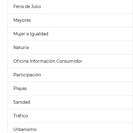
Feria de Julio
Mayores
Mujer e Igualdad
Naturia
Oficina Información Consumidor
Participación
Playas
Sanidad
Tráfico
Urbanismo