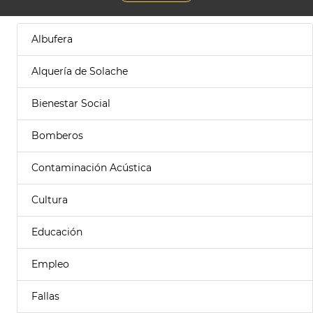
Albufera
Alquería de Solache
Bienestar Social
Bomberos
Contaminación Acústica
Cultura
Educación
Empleo
Fallas