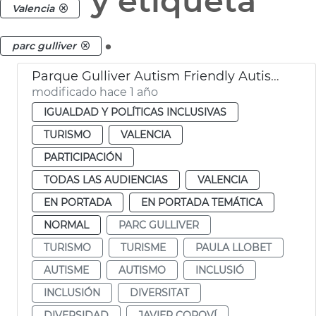
y etiqueta
Valencia
.
parc gulliver
Parque Gulliver Autism Friendly Autismo València
modificado hace 1 año
IGUALDAD Y POLÍTICAS INCLUSIVAS
TURISMO
VALENCIA
PARTICIPACIÓN
TODAS LAS AUDIENCIAS
VALENCIA
EN PORTADA
EN PORTADA TEMÁTICA
NORMAL
PARC GULLIVER
TURISMO
TURISME
PAULA LLOBET
AUTISME
AUTISMO
INCLUSIÓ
INCLUSIÓN
DIVERSITAT
DIVERSIDAD
JAVIER COPOVÍ