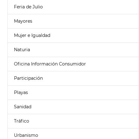
Feria de Julio
Mayores
Mujer e Igualdad
Naturia
Oficina Información Consumidor
Participación
Playas
Sanidad
Tráfico
Urbanismo