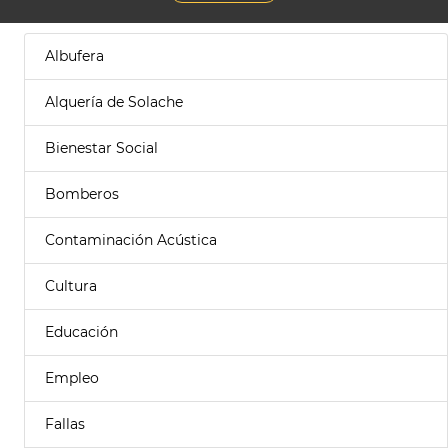
Albufera
Alquería de Solache
Bienestar Social
Bomberos
Contaminación Acústica
Cultura
Educación
Empleo
Fallas