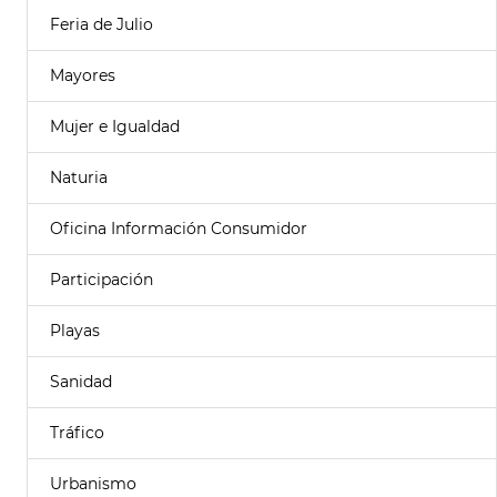
Feria de Julio
Mayores
Mujer e Igualdad
Naturia
Oficina Información Consumidor
Participación
Playas
Sanidad
Tráfico
Urbanismo