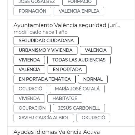
JOSÉ GOSÁLBEZ
FORMACIÓ
FORMACIÓN
VALENCIA EMPLEA
Ayuntamiento València seguridad jurídica propietarios viviendas vacías
modificado hace 1 año
SEGURIDAD CIUDADANA
URBANISMO Y VIVIENDA
VALENCIA
VIVIENDA
TODAS LAS AUDIENCIAS
VALENCIA
EN PORTADA
EN PORTADA TEMÁTICA
NORMAL
OCUPACIÓ
MARÍA JOSÉ CATALÁ
VIVIENDA
HABITATGE
OCUPACIÓN
JESÚS CARBONELL
XAVIER GARCÍA ALBIOL
OKUPACIÓ
Ayudas idiomas València Activa