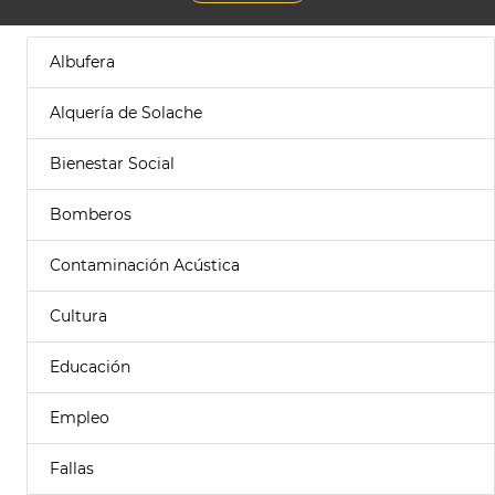
Albufera
Alquería de Solache
Bienestar Social
Bomberos
Contaminación Acústica
Cultura
Educación
Empleo
Fallas