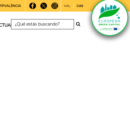
PPVALÈNCIA
VAL
CAS
CTUALIDAD