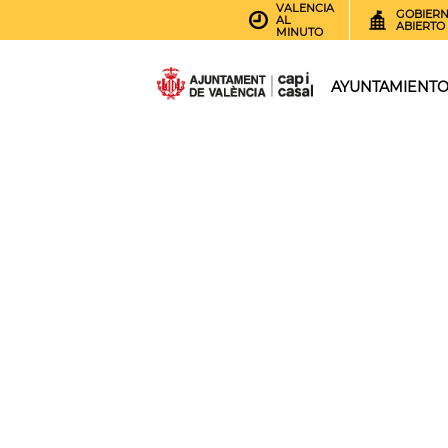
VALENCIA
GOBIER
AL
ABIERTO
MINUTO
AYUNTAMIENT