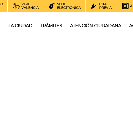
NO
VISIT
SEDE
CITA
A
VALENCIA
ELECTRÓNICA
PREVIA
O
LA CIUDAD
TRÁMITES
ATENCIÓN CIUDADANA
A