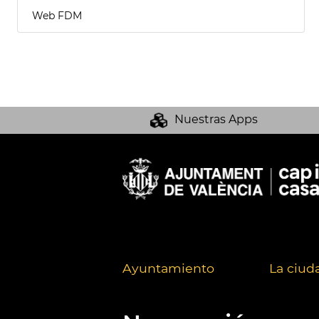
Web FDM
Nuestras Apps
Ayuntamiento
La ciud