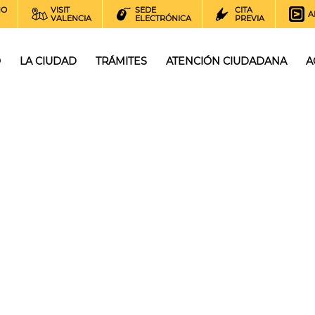
NO
VISIT
SEDE
CITA
A
VALENCIA
ELECTRÓNICA
PREVIA
O
LA CIUDAD
TRÁMITES
ATENCIÓN CIUDADANA
A