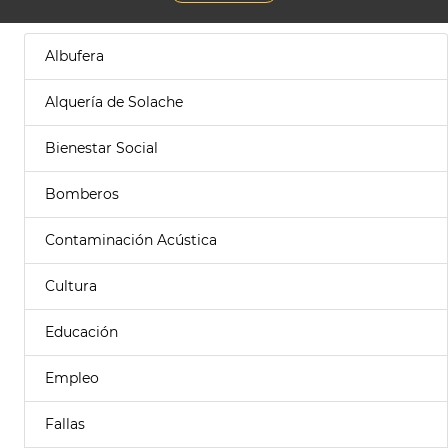
Albufera
Alquería de Solache
Bienestar Social
Bomberos
Contaminación Acústica
Cultura
Educación
Empleo
Fallas