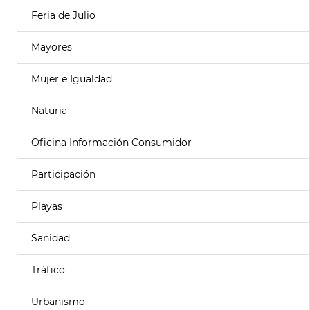
Feria de Julio
Mayores
Mujer e Igualdad
Naturia
Oficina Información Consumidor
Participación
Playas
Sanidad
Tráfico
Urbanismo