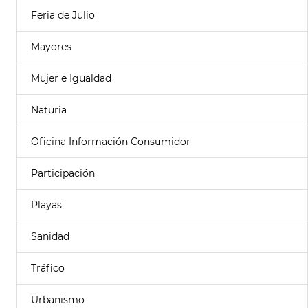
Feria de Julio
Mayores
Mujer e Igualdad
Naturia
Oficina Información Consumidor
Participación
Playas
Sanidad
Tráfico
Urbanismo