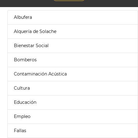
Albufera
Alquería de Solache
Bienestar Social
Bomberos
Contaminación Acústica
Cultura
Educación
Empleo
Fallas