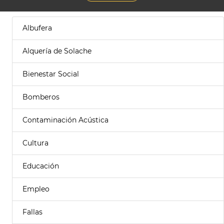
Albufera
Alquería de Solache
Bienestar Social
Bomberos
Contaminación Acústica
Cultura
Educación
Empleo
Fallas