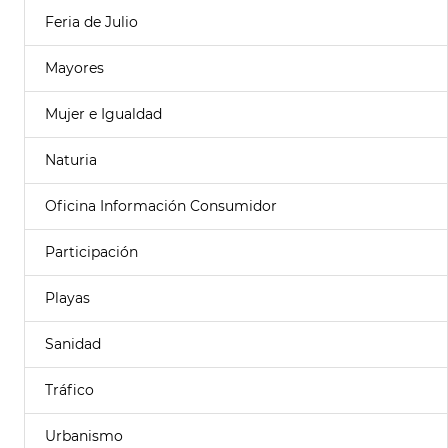
Feria de Julio
Mayores
Mujer e Igualdad
Naturia
Oficina Información Consumidor
Participación
Playas
Sanidad
Tráfico
Urbanismo