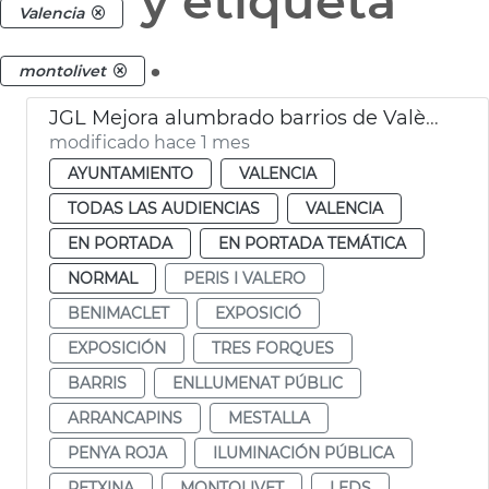
y etiqueta
Valencia
.
montolivet
JGL Mejora alumbrado barrios de València
modificado hace 1 mes
AYUNTAMIENTO
VALENCIA
TODAS LAS AUDIENCIAS
VALENCIA
EN PORTADA
EN PORTADA TEMÁTICA
NORMAL
PERIS I VALERO
BENIMACLET
EXPOSICIÓ
EXPOSICIÓN
TRES FORQUES
BARRIS
ENLLUMENAT PÚBLIC
ARRANCAPINS
MESTALLA
PENYA ROJA
ILUMINACIÓN PÚBLICA
PETXINA
MONTOLIVET
LEDS