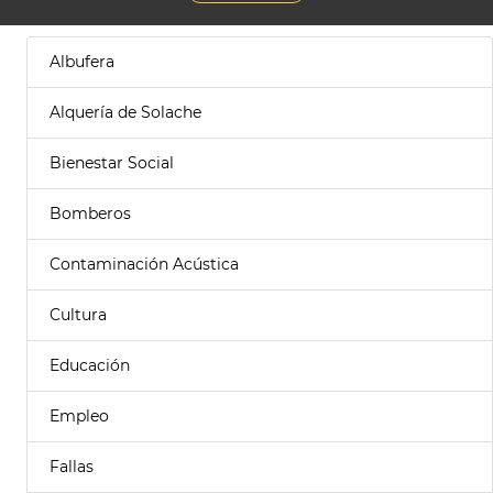
Albufera
Alquería de Solache
Bienestar Social
Bomberos
Contaminación Acústica
Cultura
Educación
Empleo
Fallas