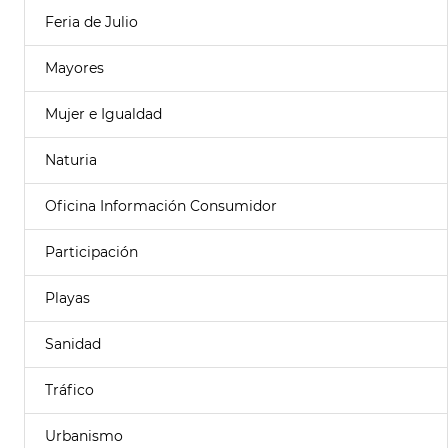
Feria de Julio
Mayores
Mujer e Igualdad
Naturia
Oficina Información Consumidor
Participación
Playas
Sanidad
Tráfico
Urbanismo