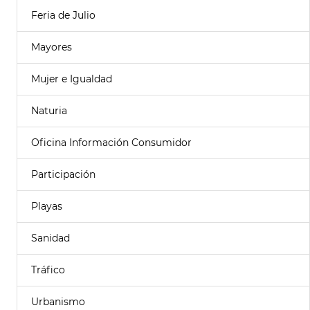
Feria de Julio
Mayores
Mujer e Igualdad
Naturia
Oficina Información Consumidor
Participación
Playas
Sanidad
Tráfico
Urbanismo