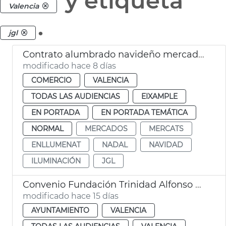
y etiqueta
Valencia
.
jgl
Contrato alumbrado navideño mercados municipales València
modificado hace 8 días
COMERCIO
VALENCIA
TODAS LAS AUDIENCIAS
EIXAMPLE
EN PORTADA
EN PORTADA TEMÁTICA
NORMAL
MERCADOS
MERCATS
ENLLUMENAT
NADAL
NAVIDAD
ILUMINACIÓN
JGL
Convenio Fundación Trinidad Alfonso alumbrado ornamental Jardín del Turia
modificado hace 15 días
AYUNTAMIENTO
VALENCIA