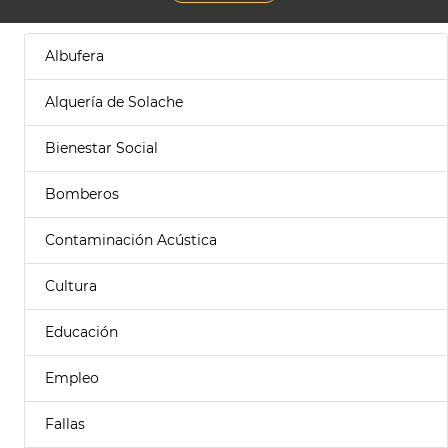
Albufera
Alquería de Solache
Bienestar Social
Bomberos
Contaminación Acústica
Cultura
Educación
Empleo
Fallas