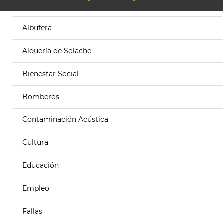
Albufera
Alquería de Solache
Bienestar Social
Bomberos
Contaminación Acústica
Cultura
Educación
Empleo
Fallas