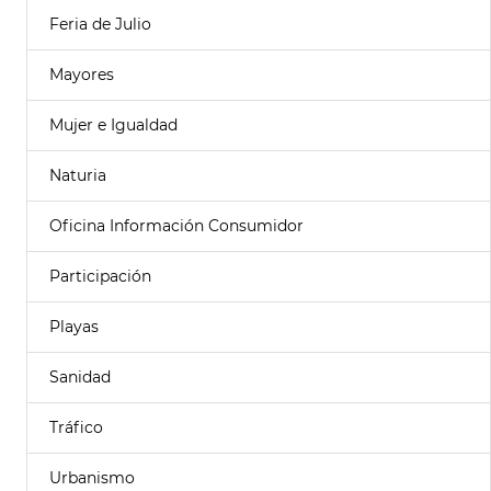
Feria de Julio
Mayores
Mujer e Igualdad
Naturia
Oficina Información Consumidor
Participación
Playas
Sanidad
Tráfico
Urbanismo