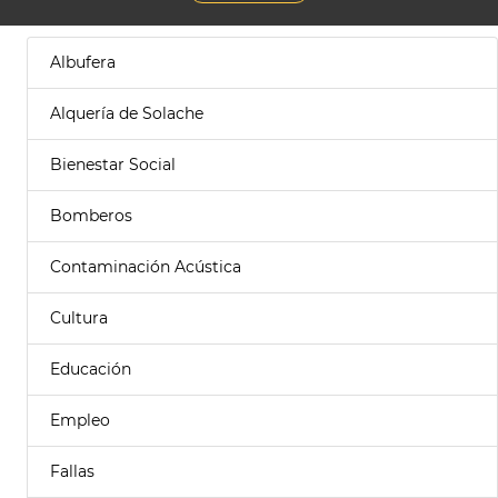
Albufera
Alquería de Solache
Bienestar Social
Bomberos
Contaminación Acústica
Cultura
Educación
Empleo
Fallas