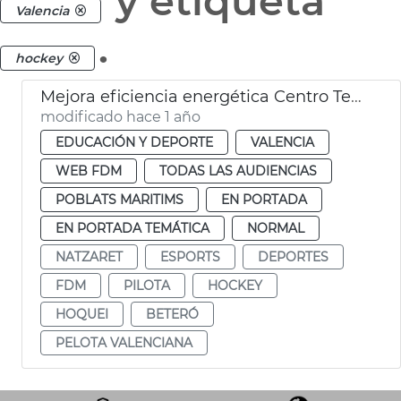
y etiqueta
Valencia
.
hockey
Mejora eficiencia energética Centro Tecnificación Pelota Natzaret
modificado hace 1 año
EDUCACIÓN Y DEPORTE
VALENCIA
WEB FDM
TODAS LAS AUDIENCIAS
POBLATS MARITIMS
EN PORTADA
EN PORTADA TEMÁTICA
NORMAL
NATZARET
ESPORTS
DEPORTES
FDM
PILOTA
HOCKEY
HOQUEI
BETERÓ
PELOTA VALENCIANA