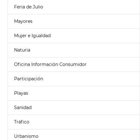
Feria de Julio
Mayores
Mujer e Igualdad
Naturia
Oficina Información Consumidor
Participación
Playas
Sanidad
Tráfico
Urbanismo