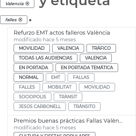
y etiqueta
Valencia
.
falles
Refurzo EMT actos falleros València
modificado hace 5 meses
MOVILIDAD
VALENCIA
TRÁFICO
TODAS LAS AUDIENCIAS
VALENCIA
EN PORTADA
EN PORTADA TEMÁTICA
NORMAL
EMT
FALLAS
FALLES
MOBILITAT
MOVILIDAD
SOCIOPOLIS
TRÀNSIT
JESÚS CARBONELL
TRÁNSITO
Premios buenas prácticas Fallas València
modificado hace 5 meses