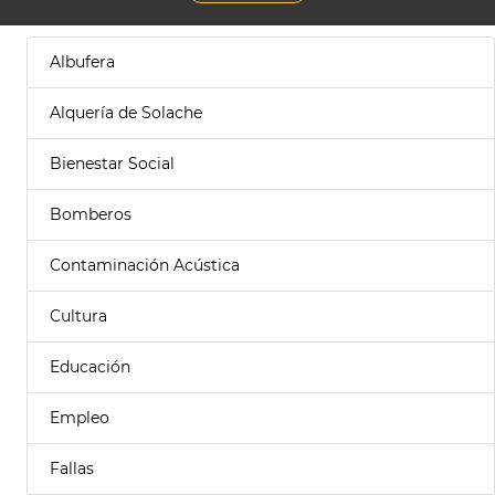
Albufera
Alquería de Solache
Bienestar Social
Bomberos
Contaminación Acústica
Cultura
Educación
Empleo
Fallas