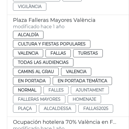
VIGILÀNCIA
Plaza Falleras Mayores València
modificado hace 1 año
ALCALDÍA
CULTURA Y FIESTAS POPULARES
VALENCIA
FALLAS
TURISTAS
TODAS LAS AUDIENCIAS
CAMINS AL GRAU
VALENCIA
EN PORTADA
EN PORTADA TEMÁTICA
NORMAL
FALLES
AJUNTAMENT
FALLERAS MAYORES
HOMENAJE
PLAÇA
ALCALDESSA
FALLAS2025
Ocupación hotelera 70% València en Fallas
modificado hace 1 año