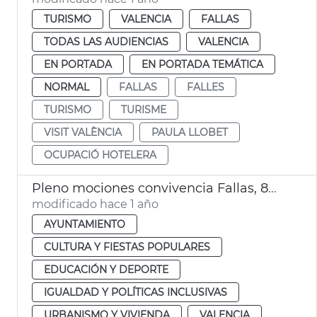
TURISMO
VALENCIA
FALLAS
TODAS LAS AUDIENCIAS
VALENCIA
EN PORTADA
EN PORTADA TEMÁTICA
NORMAL
FALLAS
FALLES
TURISMO
TURISME
VISIT VALÈNCIA
PAULA LLOBET
OCUPACIÓ HOTELERA
Pleno mociones convivencia Fallas, 8M y consulta lengua
modificado hace 1 año
AYUNTAMIENTO
CULTURA Y FIESTAS POPULARES
EDUCACIÓN Y DEPORTE
IGUALDAD Y POLÍTICAS INCLUSIVAS
URBANISMO Y VIVIENDA
VALENCIA