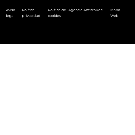
Aviso
Política
Política de
Agencia Antifraude
Mapa
legal
privacidad
cookies
Web