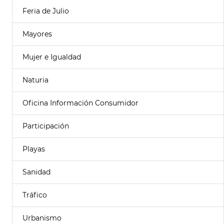
Feria de Julio
Mayores
Mujer e Igualdad
Naturia
Oficina Información Consumidor
Participación
Playas
Sanidad
Tráfico
Urbanismo