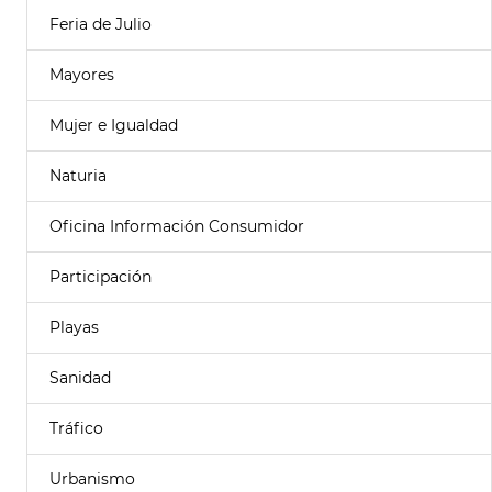
Feria de Julio
Mayores
Mujer e Igualdad
Naturia
Oficina Información Consumidor
Participación
Playas
Sanidad
Tráfico
Urbanismo