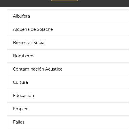
Albufera
Alquería de Solache
Bienestar Social
Bomberos
Contaminación Acústica
Cultura
Educación
Empleo
Fallas