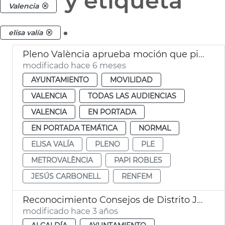
y etiqueta
Valencia
.
elisa valía
Pleno València aprueba moción que pide mejoras en Renfe y Metrovalència
modificado hace 6 meses
AYUNTAMIENTO
MOVILIDAD
VALENCIA
TODAS LAS AUDIENCIAS
VALENCIA
EN PORTADA
EN PORTADA TEMÁTICA
NORMAL
ELISA VALÍA
PLENO
PLE
METROVALÈNCIA
PAPI ROBLES
JESÚS CARBONELL
RENFEM
Reconocimiento Consejos de Distrito JMD
modificado hace 3 años