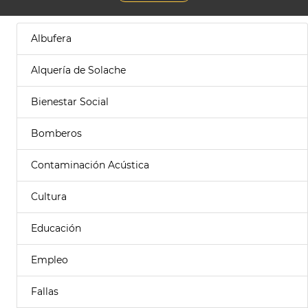
Albufera
Alquería de Solache
Bienestar Social
Bomberos
Contaminación Acústica
Cultura
Educación
Empleo
Fallas