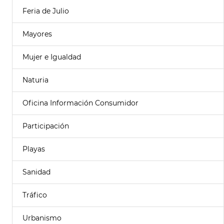
Feria de Julio
Mayores
Mujer e Igualdad
Naturia
Oficina Información Consumidor
Participación
Playas
Sanidad
Tráfico
Urbanismo