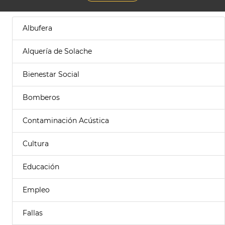
Albufera
Alquería de Solache
Bienestar Social
Bomberos
Contaminación Acústica
Cultura
Educación
Empleo
Fallas