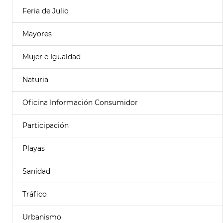
Feria de Julio
Mayores
Mujer e Igualdad
Naturia
Oficina Información Consumidor
Participación
Playas
Sanidad
Tráfico
Urbanismo