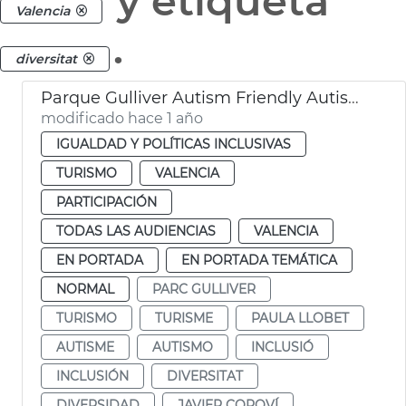
y etiqueta
Valencia
.
diversitat
Parque Gulliver Autism Friendly Autismo València
modificado hace 1 año
IGUALDAD Y POLÍTICAS INCLUSIVAS
TURISMO
VALENCIA
PARTICIPACIÓN
TODAS LAS AUDIENCIAS
VALENCIA
EN PORTADA
EN PORTADA TEMÁTICA
NORMAL
PARC GULLIVER
TURISMO
TURISME
PAULA LLOBET
AUTISME
AUTISMO
INCLUSIÓ
INCLUSIÓN
DIVERSITAT
DIVERSIDAD
JAVIER COPOVÍ