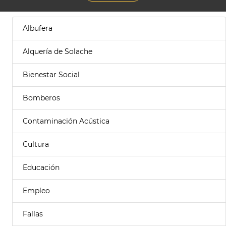
Albufera
Alquería de Solache
Bienestar Social
Bomberos
Contaminación Acústica
Cultura
Educación
Empleo
Fallas