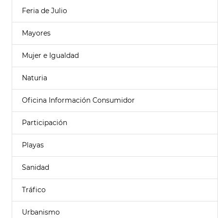
Feria de Julio
Mayores
Mujer e Igualdad
Naturia
Oficina Información Consumidor
Participación
Playas
Sanidad
Tráfico
Urbanismo