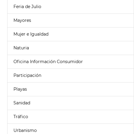
Feria de Julio
Mayores
Mujer e Igualdad
Naturia
Oficina Información Consumidor
Participación
Playas
Sanidad
Tráfico
Urbanismo