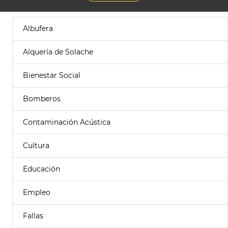
Albufera
Alquería de Solache
Bienestar Social
Bomberos
Contaminación Acústica
Cultura
Educación
Empleo
Fallas