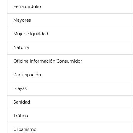
Feria de Julio
Mayores
Mujer e Igualdad
Naturia
Oficina Información Consumidor
Participación
Playas
Sanidad
Tráfico
Urbanismo