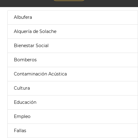
Albufera
Alquería de Solache
Bienestar Social
Bomberos
Contaminación Acústica
Cultura
Educación
Empleo
Fallas