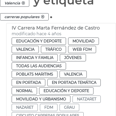
y etiqueta
Valencia
.
carreras populares
IV Carrera Marta Fernández de Castro
modificado hace 4 años
EDUCACIÓN Y DEPORTE
MOVILIDAD
VALENCIA
TRÁFICO
WEB FDM
INFANCIA Y FAMILIA
JÓVENES
TODAS LAS AUDIENCIAS
POBLATS MARITIMS
VALENCIA
EN PORTADA
EN PORTADA TEMÁTICA
NORMAL
EDUCACIÓN Y DEPORTE
MOVILIDAD Y URBANISMO
NATZARET
NAZARET
FDM
GRAU
CIRCUITO CARRERAS POPULARES