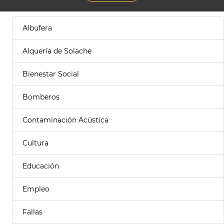
Albufera
Alquería de Solache
Bienestar Social
Bomberos
Contaminación Acústica
Cultura
Educación
Empleo
Fallas