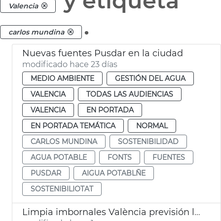
y etiqueta
Valencia
.
carlos mundina
Nuevas fuentes Pusdar en la ciudad
modificado hace 23 días
MEDIO AMBIENTE
GESTIÓN DEL AGUA
VALENCIA
TODAS LAS AUDIENCIAS
VALENCIA
EN PORTADA
EN PORTADA TEMÁTICA
NORMAL
CARLOS MUNDINA
SOSTENIBILIDAD
AGUA POTABLE
FONTS
FUENTES
PUSDAR
AIGUA POTABLÑE
SOSTENIBILIOTAT
Limpia imbornales València previsión lluvias verano