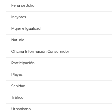
Feria de Julio
Mayores
Mujer e Igualdad
Naturia
Oficina Información Consumidor
Participación
Playas
Sanidad
Tráfico
Urbanismo