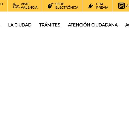
NO
VISIT
SEDE
CITA
A
VALENCIA
ELECTRÓNICA
PREVIA
O
LA CIUDAD
TRÁMITES
ATENCIÓN CIUDADANA
A