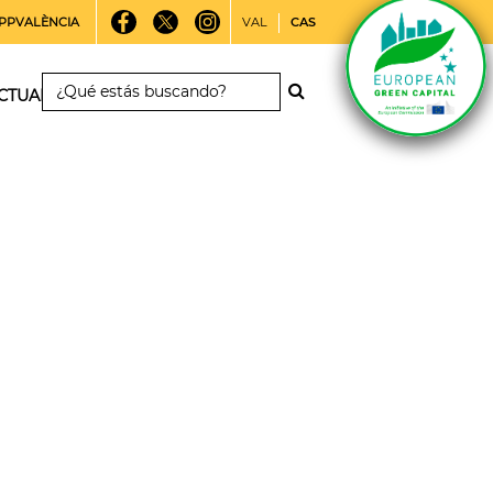
PPVALÈNCIA
VAL
CAS
CTUALIDAD