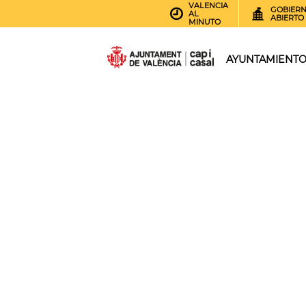
VALENCIA
GOBIER
AL
ABIERTO
MINUTO
AYUNTAMIENT