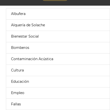
Albufera
Alquería de Solache
Bienestar Social
Bomberos
Contaminación Acústica
Cultura
Educación
Empleo
Fallas