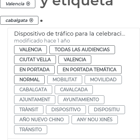
y etiqueta
Valencia
.
cabalgata
Dispositivo de tráfico para la celebración del Año Nuevo Chino
modificado hace 1 año
VALENCIA
TODAS LAS AUDIENCIAS
CIUTAT VELLA
VALENCIA
EN PORTADA
EN PORTADA TEMÁTICA
NORMAL
MOBILITAT
MOVILIDAD
CABALGATA
CAVALCADA
AJUNTAMENT
AYUNTAMIENTO
TRÀNSIT
DISPOSITIVO
DISPOSITIU
AÑO NUEVO CHINO
ANY NOU XINÉS
TRÁNSITO