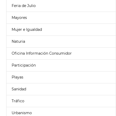
Feria de Julio
Mayores
Mujer e Igualdad
Naturia
Oficina Información Consumidor
Participación
Playas
Sanidad
Tráfico
Urbanismo