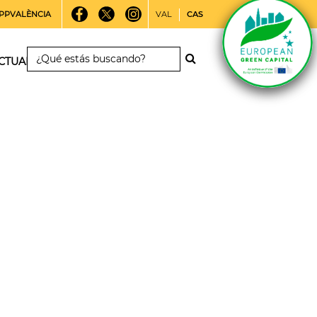
PPVALÈNCIA
VAL
CAS
CTUALIDAD