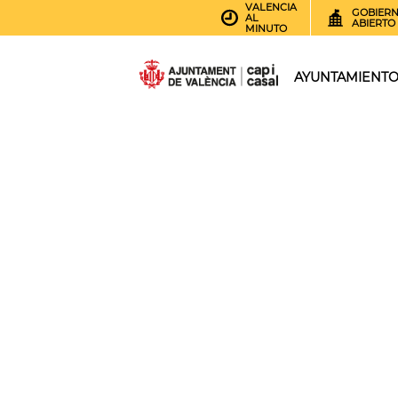
VALENCIA
GOBIER
AL
ABIERTO
MINUTO
AYUNTAMIENT