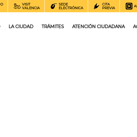
NO
VISIT
SEDE
CITA
A
VALENCIA
ELECTRÓNICA
PREVIA
O
LA CIUDAD
TRÁMITES
ATENCIÓN CIUDADANA
A