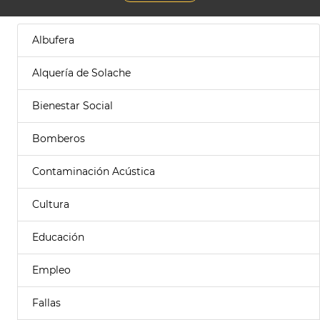
Albufera
Alquería de Solache
Bienestar Social
Bomberos
Contaminación Acústica
Cultura
Educación
Empleo
Fallas