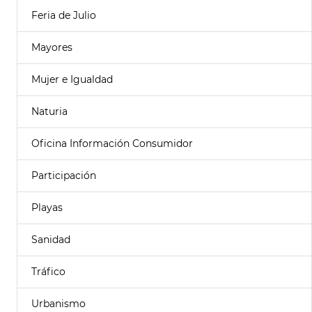
Feria de Julio
Mayores
Mujer e Igualdad
Naturia
Oficina Información Consumidor
Participación
Playas
Sanidad
Tráfico
Urbanismo