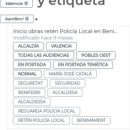
y etiqueta
Valencia
.
beniferri
Inicio obras retén Policía Local en Benimàmet
modificado hace 9 meses
ALCALDÍA
VALENCIA
TODAS LAS AUDIENCIAS
POBLES OEST
EN PORTADA
EN PORTADA TEMÁTICA
NORMAL
MARÍA JOSÉ CATALÁ
SEGURETAT
SEGURIDAD
BENIFERRI
ALCALDESA
ALCALDESSA
REGUARDA POLICIA LOCAL
RETÉN POLICÍA LOCAL
BENIMÀMENT