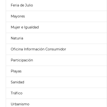
Feria de Julio
Mayores
Mujer e Igualdad
Naturia
Oficina Información Consumidor
Participación
Playas
Sanidad
Tráfico
Urbanismo