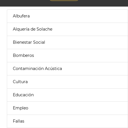
Albufera
Alquería de Solache
Bienestar Social
Bomberos
Contaminación Acústica
Cultura
Educación
Empleo
Fallas