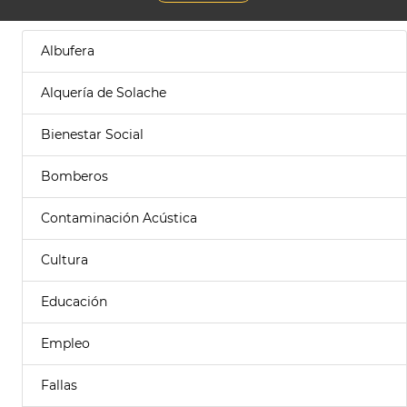
Albufera
Alquería de Solache
Bienestar Social
Bomberos
Contaminación Acústica
Cultura
Educación
Empleo
Fallas