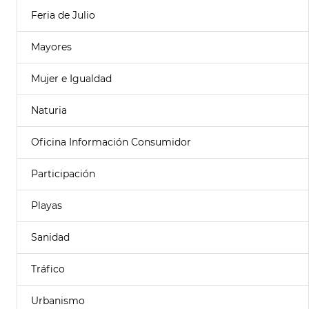
Feria de Julio
Mayores
Mujer e Igualdad
Naturia
Oficina Información Consumidor
Participación
Playas
Sanidad
Tráfico
Urbanismo