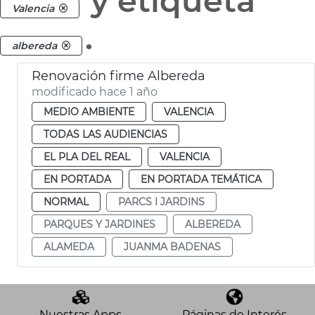
y etiqueta
Valencia
.
albereda
Renovación firme Albereda
modificado hace 1 año
MEDIO AMBIENTE
VALENCIA
TODAS LAS AUDIENCIAS
EL PLA DEL REAL
VALENCIA
EN PORTADA
EN PORTADA TEMÁTICA
NORMAL
PARCS I JARDINS
PARQUES Y JARDINES
ALBEREDA
ALAMEDA
JUANMA BADENAS
Nuestras Apps
Páginas de Interés