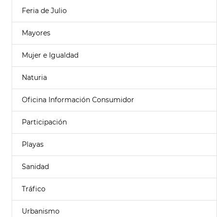
Feria de Julio
Mayores
Mujer e Igualdad
Naturia
Oficina Información Consumidor
Participación
Playas
Sanidad
Tráfico
Urbanismo