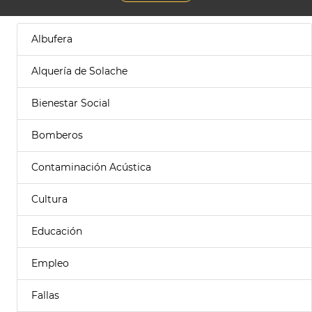
Albufera
Alquería de Solache
Bienestar Social
Bomberos
Contaminación Acústica
Cultura
Educación
Empleo
Fallas