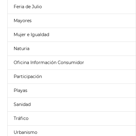
Feria de Julio
Mayores
Mujer e Igualdad
Naturia
Oficina Información Consumidor
Participación
Playas
Sanidad
Tráfico
Urbanismo