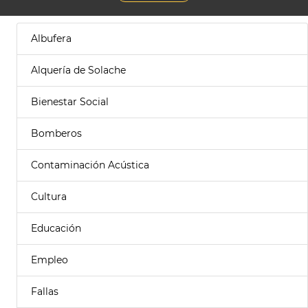
Albufera
Alquería de Solache
Bienestar Social
Bomberos
Contaminación Acústica
Cultura
Educación
Empleo
Fallas