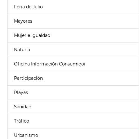
Feria de Julio
Mayores
Mujer e Igualdad
Naturia
Oficina Información Consumidor
Participación
Playas
Sanidad
Tráfico
Urbanismo