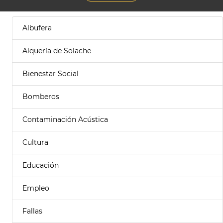
Albufera
Alquería de Solache
Bienestar Social
Bomberos
Contaminación Acústica
Cultura
Educación
Empleo
Fallas