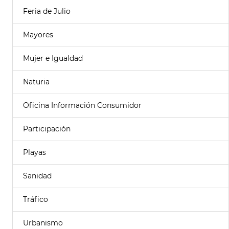
Feria de Julio
Mayores
Mujer e Igualdad
Naturia
Oficina Información Consumidor
Participación
Playas
Sanidad
Tráfico
Urbanismo