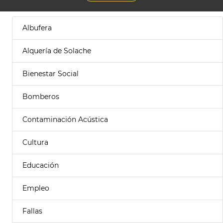
Albufera
Alquería de Solache
Bienestar Social
Bomberos
Contaminación Acústica
Cultura
Educación
Empleo
Fallas