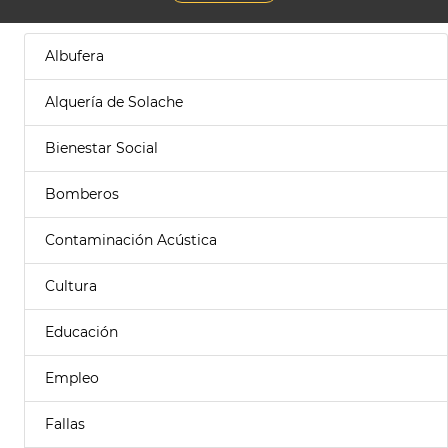
Albufera
Alquería de Solache
Bienestar Social
Bomberos
Contaminación Acústica
Cultura
Educación
Empleo
Fallas