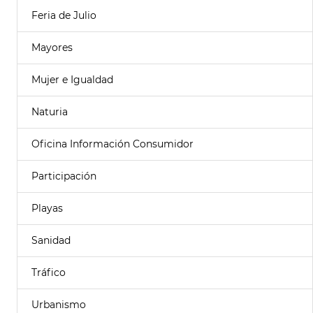
Feria de Julio
Mayores
Mujer e Igualdad
Naturia
Oficina Información Consumidor
Participación
Playas
Sanidad
Tráfico
Urbanismo