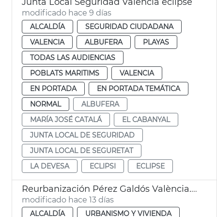
Junta Local Seguridad València eclipse
modificado hace 9 días
ALCALDÍA
SEGURIDAD CIUDADANA
VALENCIA
ALBUFERA
PLAYAS
TODAS LAS AUDIENCIAS
POBLATS MARITIMS
VALENCIA
EN PORTADA
EN PORTADA TEMÁTICA
NORMAL
ALBUFERA
MARÍA JOSÉ CATALÁ
EL CABANYAL
JUNTA LOCAL DE SEGURIDAD
JUNTA LOCAL DE SEGURETAT
LA DEVESA
ECLIPSI
ECLIPSE
Reurbanización Pérez Galdós València. Zonas sombra
modificado hace 13 días
ALCALDÍA
URBANISMO Y VIVIENDA