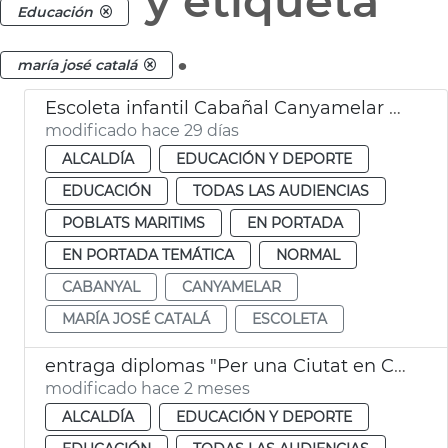
y etiqueta
Educación
.
maría josé catalá
Escoleta infantil Cabañal Canyamelar València abre en septiembre
modificado hace 29 días
ALCALDÍA
EDUCACIÓN Y DEPORTE
EDUCACIÓN
TODAS LAS AUDIENCIAS
POBLATS MARITIMS
EN PORTADA
EN PORTADA TEMÁTICA
NORMAL
CABANYAL
CANYAMELAR
MARÍA JOSÉ CATALÁ
ESCOLETA
entraga diplomas "Per una Ciutat en Convivència"
modificado hace 2 meses
ALCALDÍA
EDUCACIÓN Y DEPORTE