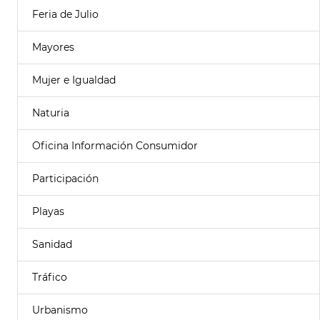
Feria de Julio
Mayores
Mujer e Igualdad
Naturia
Oficina Información Consumidor
Participación
Playas
Sanidad
Tráfico
Urbanismo