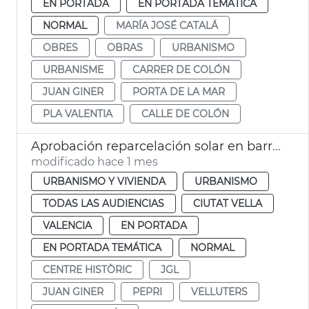
EN PORTADA
EN PORTADA TEMÁTICA
NORMAL
MARÍA JOSÉ CATALÁ
OBRES
OBRAS
URBANISMO
URBANISME
CARRER DE COLÓN
JUAN GINER
PORTA DE LA MAR
PLA VALENTIA
CALLE DE COLÓN
Aprobación reparcelación solar en barrio Velluters
modificado hace 1 mes
URBANISMO Y VIVIENDA
URBANISMO
TODAS LAS AUDIENCIAS
CIUTAT VELLA
VALENCIA
EN PORTADA
EN PORTADA TEMÁTICA
NORMAL
CENTRE HISTÒRIC
JGL
JUAN GINER
PEPRI
VELLUTERS