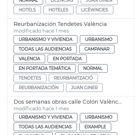
NORMAL
LICENCIAS
JUAN GINER
HOTELS
HOTELES
LICÈWNCIES
Reurbanización Tendetes València
modificado hace 1 mes
URBANISMO Y VIVIENDA
URBANISMO
TODAS LAS AUDIENCIAS
CAMPANAR
VALENCIA
EN PORTADA
EN PORTADA TEMÁTICA
NORMAL
TENDETES
REURBANITZACIÓ
REURBANIZACIÓN
JUAN GINER
Dos semanas obras calle Colón València
modificado hace 1 mes
URBANISMO Y VIVIENDA
URBANISMO
TODAS LAS AUDIENCIAS
EIXAMPLE