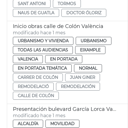
SANT ANTONI
TORMOS
NAUS DE GUATLA
DOCTOR ÓLORIZ
Inicio obras calle de Colón València
modificado hace 1 mes
URBANISMO Y VIVIENDA
URBANISMO
TODAS LAS AUDIENCIAS
EIXAMPLE
VALENCIA
EN PORTADA
EN PORTADA TEMÁTICA
NORMAL
CARRER DE COLÓN
JUAN GINER
REMODELACIÓ
REMODELACIÓN
CALLE DE COLÓN
Presentación bulevard García Lorca València
modificado hace 1 mes
ALCALDÍA
MOVILIDAD