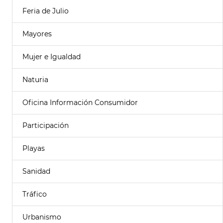
Feria de Julio
Mayores
Mujer e Igualdad
Naturia
Oficina Información Consumidor
Participación
Playas
Sanidad
Tráfico
Urbanismo