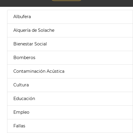
Albufera
Alquería de Solache
Bienestar Social
Bomberos
Contaminación Acústica
Cultura
Educación
Empleo
Fallas