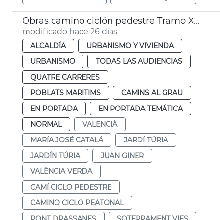
Obras camino ciclón pedestre Tramo XVI Turia Pont Astilleros València
modificado hace 26 días
ALCALDÍA
URBANISMO Y VIVIENDA
URBANISMO
TODAS LAS AUDIENCIAS
QUATRE CARRERES
POBLATS MARITIMS
CAMINS AL GRAU
EN PORTADA
EN PORTADA TEMÁTICA
NORMAL
VALENCIÀ
MARÍA JOSÉ CATALÁ
JARDÍ TÚRIA
JARDÍN TÚRIA
JUAN GINER
VALÈNCIA VERDA
CAMÍ CICLO PEDESTRE
CAMINO CICLO PEATONAL
PONT DRASSANES
SOTERRAMENT VIES