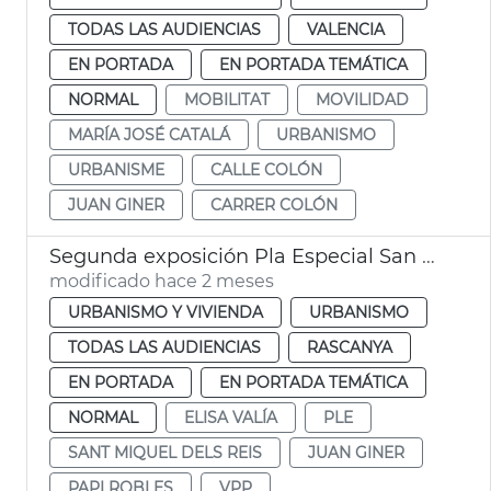
TODAS LAS AUDIENCIAS
VALENCIA
EN PORTADA
EN PORTADA TEMÁTICA
NORMAL
MOBILITAT
MOVILIDAD
MARÍA JOSÉ CATALÁ
URBANISMO
URBANISME
CALLE COLÓN
JUAN GINER
CARRER COLÓN
Segunda exposición Pla Especial San Miquel de los Reyes València
modificado hace 2 meses
URBANISMO Y VIVIENDA
URBANISMO
TODAS LAS AUDIENCIAS
RASCANYA
EN PORTADA
EN PORTADA TEMÁTICA
NORMAL
ELISA VALÍA
PLE
SANT MIQUEL DELS REIS
JUAN GINER
PAPI ROBLES
VPP