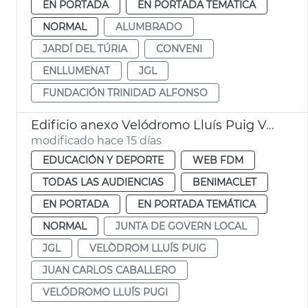
EN PORTADA
EN PORTADA TEMÁTICA
NORMAL
ALUMBRADO
JARDÍ DEL TÚRIA
CONVENI
ENLLUMENAT
JGL
FUNDACIÓN TRINIDAD ALFONSO
Edificio anexo Velódromo Lluís Puig València
modificado hace 15 días
EDUCACIÓN Y DEPORTE
WEB FDM
TODAS LAS AUDIENCIAS
BENIMACLET
EN PORTADA
EN PORTADA TEMÁTICA
NORMAL
JUNTA DE GOVERN LOCAL
JGL
VELÒDROM LLUÍS PUIG
JUAN CARLOS CABALLERO
VELÓDROMO LLUÍS PUGI