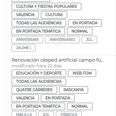
CULTURA Y FIESTAS POPULARES
VALENCIA
CULTURA
TODAS LAS AUDIENCIAS
EN PORTADA
EN PORTADA TEMÁTICA
NORMAL
ANIVERSARI
ANIVERSARIO
JGL
JAUME I
Renovación césped artificial campo fútbol Orriols y Quatre Carreres y campo rugby Cuatro Carreres València
modificado hace 22 días
EDUCACIÓN Y DEPORTE
WEB FDM
TODAS LAS AUDIENCIAS
QUATRE CARRERES
RASCANYA
VALENCIA
EN PORTADA
EN PORTADA TEMÁTICA
NORMAL
MALILLA
JGL
ORRIOLS