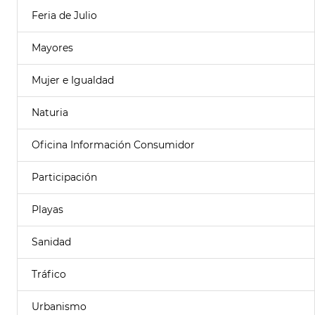
Feria de Julio
Mayores
Mujer e Igualdad
Naturia
Oficina Información Consumidor
Participación
Playas
Sanidad
Tráfico
Urbanismo