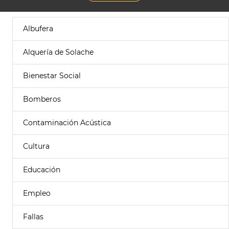
Albufera
Alquería de Solache
Bienestar Social
Bomberos
Contaminación Acústica
Cultura
Educación
Empleo
Fallas