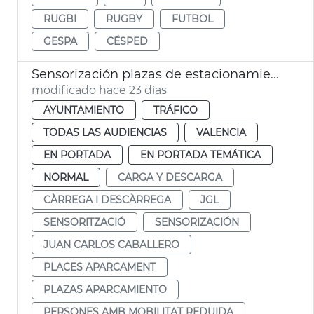
RUGBI
RUGBY
FUTBOL
GESPA
CÉSPED
Sensorización plazas de estacionamiento PMR y carga y descarga
modificado hace 23 días
AYUNTAMIENTO
TRÁFICO
TODAS LAS AUDIENCIAS
VALENCIA
EN PORTADA
EN PORTADA TEMÁTICA
NORMAL
CARGA Y DESCARGA
CÀRREGA I DESCÀRREGA
JGL
SENSORITZACIÓ
SENSORIZACIÓN
JUAN CARLOS CABALLERO
PLACES APARCAMENT
PLAZAS APARCAMIENTO
PERSONES AMB MOBILITAT REDUIDA