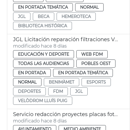
EN PORTADA TEMÁTICA
NORMAL
JGL
BECA
HEMEROTECA
BIBLIOTECA HISTÓRICA
JGL Licitación reparación filtraciones Velódromo València
modificado hace 8 días
EDUCACIÓN Y DEPORTE
WEB FDM
TODAS LAS AUDIENCIAS
POBLES OEST
EN PORTADA
EN PORTADA TEMÁTICA
NORMAL
BENIMÀMET
ESPORTS
DEPORTES
FDM
JGL
VELÒDROM LLUÍS PUIG
Servicio redacción proyectes placas fotovoltaicas edificios municipales València
modificado hace 8 días
AYUNTAMIENTO
MEDIO AMBIENTE