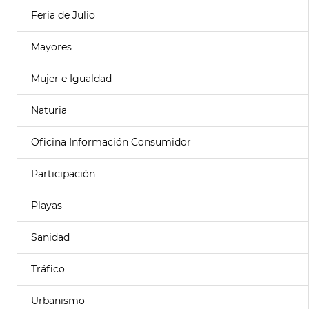
Feria de Julio
Mayores
Mujer e Igualdad
Naturia
Oficina Información Consumidor
Participación
Playas
Sanidad
Tráfico
Urbanismo