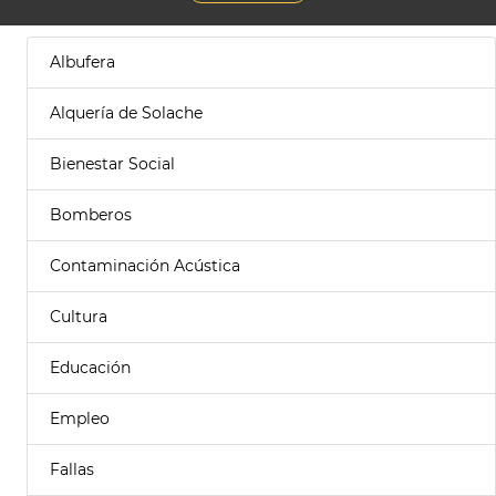
Albufera
Alquería de Solache
Bienestar Social
Bomberos
Contaminación Acústica
Cultura
Educación
Empleo
Fallas