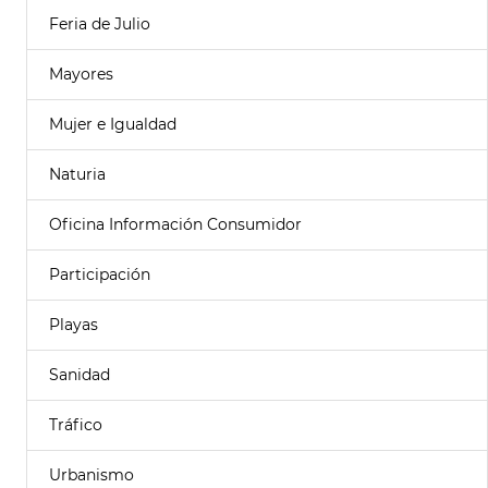
Feria de Julio
Mayores
Mujer e Igualdad
Naturia
Oficina Información Consumidor
Participación
Playas
Sanidad
Tráfico
Urbanismo