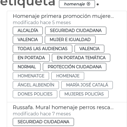
etiqueta
.
homenaje
Homenaje primera promoción mujeres Policía Local València
modificado hace 5 meses
ALCALDÍA
SEGURIDAD CIUDADANA
VALENCIA
MUJER E IGUALDAD
TODAS LAS AUDIENCIAS
VALENCIA
EN PORTADA
EN PORTADA TEMÁTICA
NORMAL
PROTECCIÓN CIUDADANA
HOMENATGE
HOMENAJE
ÁNGEL ALBENDÍN
MARÍA JOSÉ CATALÁ
DONES POLICIES
MUJERES POLICÍAS
Russafa. Mural homenaje perros rescate Bomberos València
modificado hace 7 meses
SEGURIDAD CIUDADANA