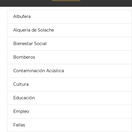
Albufera
Alquería de Solache
Bienestar Social
Bomberos
Contaminación Acústica
Cultura
Educación
Empleo
Fallas