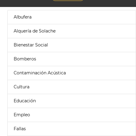
Albufera
Alquería de Solache
Bienestar Social
Bomberos
Contaminación Acústica
Cultura
Educación
Empleo
Fallas