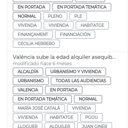
EN PORTADA
EN PORTADA TEMÁTICA
NORMAL
PLENO
PLE
VIVENDA
VIVIENDA
HABITATGE
FINANÇAMENT
FINANCIACIÓN
CECILIA HERRERO
València sube la edad alquiler asequible joven a los 45 años
modificado hace 6 meses
ALCALDÍA
URBANISMO Y VIVIENDA
URBANISMO
TODAS LAS AUDIENCIAS
VALENCIA
EN PORTADA
EN PORTADA TEMÁTICA
NORMAL
MARÍA JOSÉ CATALÁ
VIVENDA
VIVIENDA
HABITATGE
PGOU
LLOGUER
ALQUILER
JUAN GINER