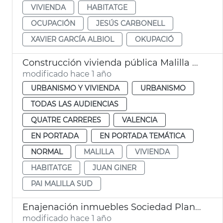
VIVIENDA
HABITATGE
OCUPACIÓN
JESÚS CARBONELL
XAVIER GARCÍA ALBIOL
OKUPACIÓ
Construcción vivienda pública Malilla Sud
modificado hace 1 año
URBANISMO Y VIVIENDA
URBANISMO
TODAS LAS AUDIENCIAS
QUATRE CARRERES
VALENCIA
EN PORTADA
EN PORTADA TEMÁTICA
NORMAL
MALILLA
VIVIENDA
HABITATGE
JUAN GINER
PAI MALILLA SUD
Enajenación inmuebles Sociedad Plan Cabanyal Canyamelar
modificado hace 1 año