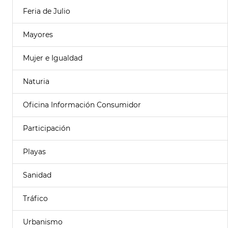
Feria de Julio
Mayores
Mujer e Igualdad
Naturia
Oficina Información Consumidor
Participación
Playas
Sanidad
Tráfico
Urbanismo