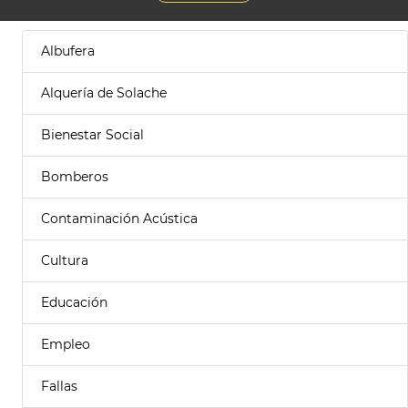
Albufera
Alquería de Solache
Bienestar Social
Bomberos
Contaminación Acústica
Cultura
Educación
Empleo
Fallas