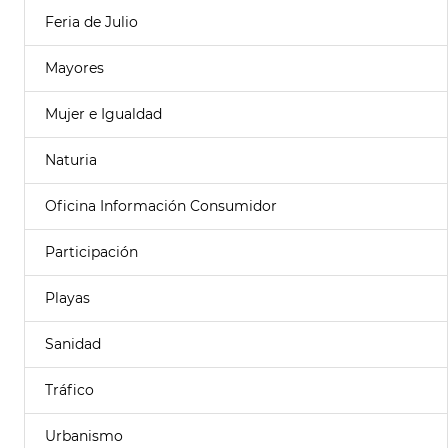
Feria de Julio
Mayores
Mujer e Igualdad
Naturia
Oficina Información Consumidor
Participación
Playas
Sanidad
Tráfico
Urbanismo