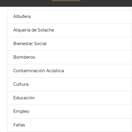
Albufera
Alquería de Solache
Bienestar Social
Bomberos
Contaminación Acústica
Cultura
Educación
Empleo
Fallas