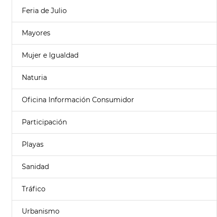
Feria de Julio
Mayores
Mujer e Igualdad
Naturia
Oficina Información Consumidor
Participación
Playas
Sanidad
Tráfico
Urbanismo