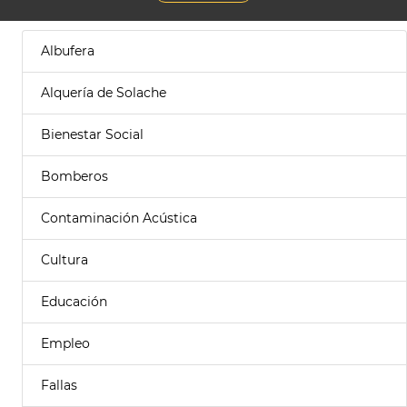
Albufera
Alquería de Solache
Bienestar Social
Bomberos
Contaminación Acústica
Cultura
Educación
Empleo
Fallas