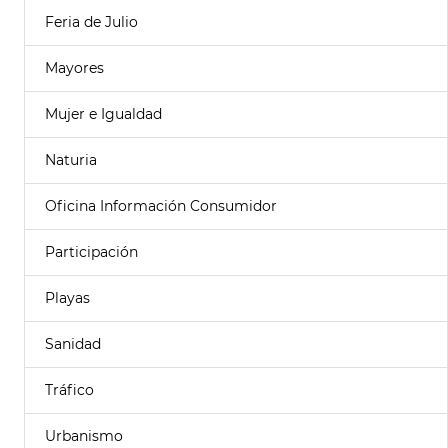
Feria de Julio
Mayores
Mujer e Igualdad
Naturia
Oficina Información Consumidor
Participación
Playas
Sanidad
Tráfico
Urbanismo