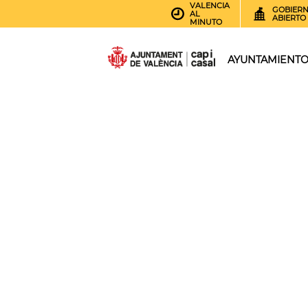
VALENCIA
GOBIER
AL
ABIERTO
MINUTO
AYUNTAMIENT