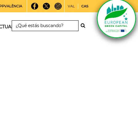
PPVALÈNCIA
VAL
CAS
CTUALIDAD