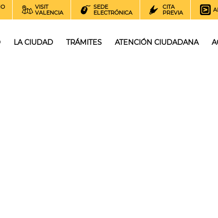
NO
VISIT
SEDE
CITA
A
VALENCIA
ELECTRÓNICA
PREVIA
O
LA CIUDAD
TRÁMITES
ATENCIÓN CIUDADANA
A