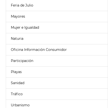
Feria de Julio
Mayores
Mujer e Igualdad
Naturia
Oficina Información Consumidor
Participación
Playas
Sanidad
Tráfico
Urbanismo