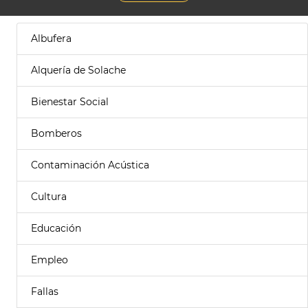
Albufera
Alquería de Solache
Bienestar Social
Bomberos
Contaminación Acústica
Cultura
Educación
Empleo
Fallas